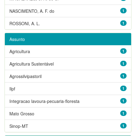
NASCIMENTO, A. F. do
1
ROSSONI, A. L.
1
Assunto
Agricultura
1
Agricultura Sustentável
1
Agrossilvipastoril
1
Ilpf
1
Integracao lavoura-pecuaria-floresta
1
Mato Grosso
1
Sinop-MT
1