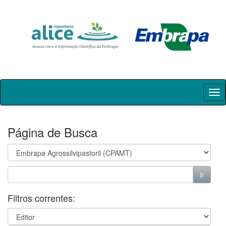
Skip
navigation
Página de Busca
Filtros correntes: