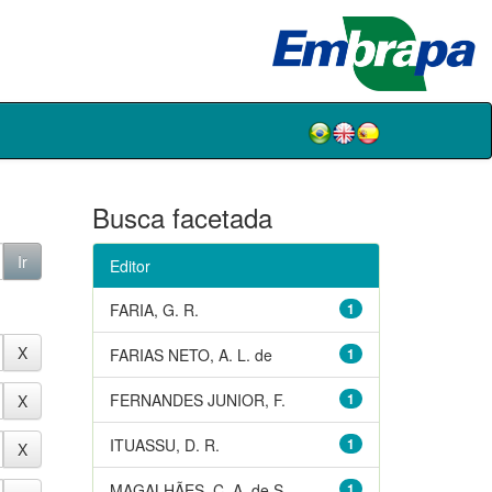
Busca facetada
Editor
FARIA, G. R.
1
FARIAS NETO, A. L. de
1
FERNANDES JUNIOR, F.
1
ITUASSU, D. R.
1
MAGALHÃES, C. A. de S.
1