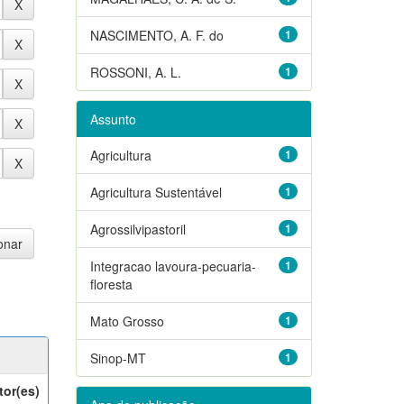
NASCIMENTO, A. F. do
1
ROSSONI, A. L.
1
Assunto
Agricultura
1
Agricultura Sustentável
1
Agrossilvipastoril
1
Integracao lavoura-pecuaria-
1
floresta
Mato Grosso
1
Sinop-MT
1
tor(es)