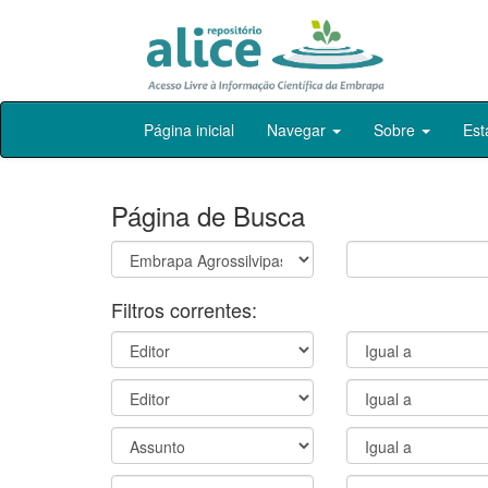
Skip
Página inicial
Navegar
Sobre
Est
navigation
Página de Busca
Filtros correntes: