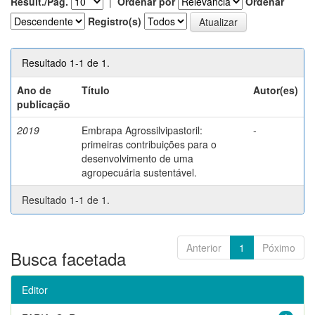
Result./Pág.
|
Ordenar por
Ordenar
Registro(s)
Resultado 1-1 de 1.
Ano de
Título
Autor(es)
publicação
2019
Embrapa Agrossilvipastoril:
-
primeiras contribuições para o
desenvolvimento de uma
agropecuária sustentável.
Resultado 1-1 de 1.
Anterior
1
Póximo
Busca facetada
Editor