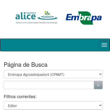
Skip
navigation
Página de Busca
Filtros correntes: