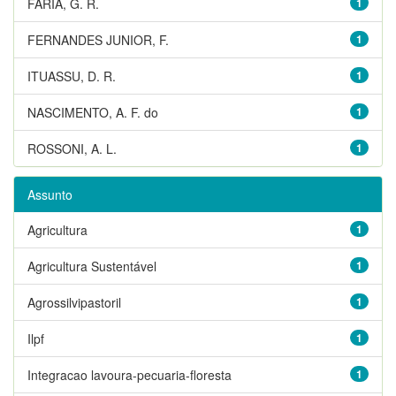
FARIA, G. R.
1
FERNANDES JUNIOR, F.
1
ITUASSU, D. R.
1
NASCIMENTO, A. F. do
1
ROSSONI, A. L.
1
Assunto
Agricultura
1
Agricultura Sustentável
1
Agrossilvipastoril
1
Ilpf
1
Integracao lavoura-pecuaria-floresta
1