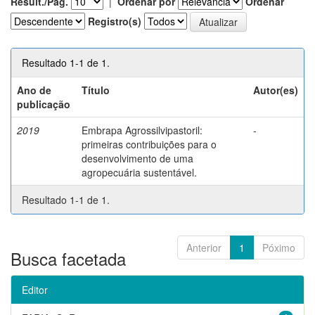
Result./Pág.
|
Ordenar por
Ordenar
Registro(s)
Resultado 1-1 de 1.
Ano de
Título
Autor(es)
publicação
2019
Embrapa Agrossilvipastoril:
-
primeiras contribuições para o
desenvolvimento de uma
agropecuária sustentável.
Resultado 1-1 de 1.
Anterior
1
Póximo
Busca facetada
Editor