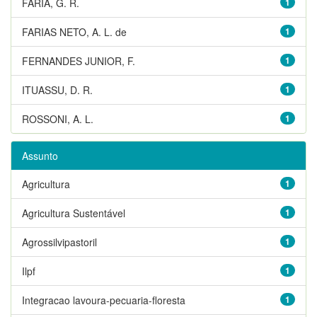
FARIA, G. R.
1
FARIAS NETO, A. L. de
1
FERNANDES JUNIOR, F.
1
ITUASSU, D. R.
1
ROSSONI, A. L.
1
Assunto
Agricultura
1
Agricultura Sustentável
1
Agrossilvipastoril
1
Ilpf
1
Integracao lavoura-pecuaria-floresta
1