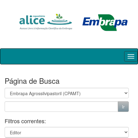
Skip
navigation
Página de Busca
Filtros correntes: