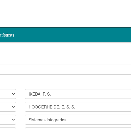
atísticas