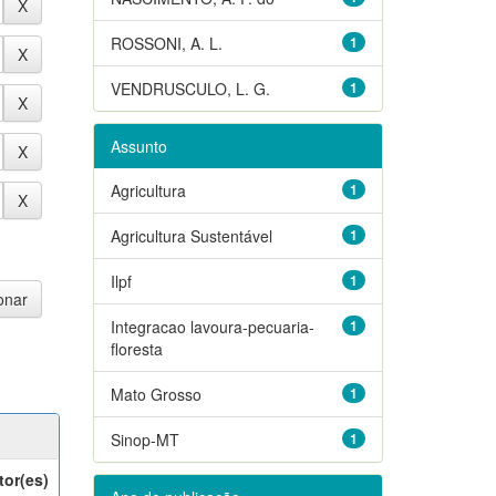
ROSSONI, A. L.
1
VENDRUSCULO, L. G.
1
Assunto
Agricultura
1
Agricultura Sustentável
1
Ilpf
1
Integracao lavoura-pecuaria-
1
floresta
Mato Grosso
1
Sinop-MT
1
tor(es)