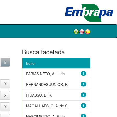
Busca facetada
Editor
FARIAS NETO, A. L. de
1
FERNANDES JUNIOR, F.
1
ITUASSU, D. R.
1
MAGALHÃES, C. A. de S.
1
NASCIMENTO, A. F. do
1