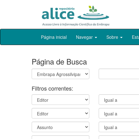
Skip
Página inicial
Navegar
Sobre
Est
navigation
Página de Busca
Filtros correntes: