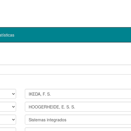
atísticas