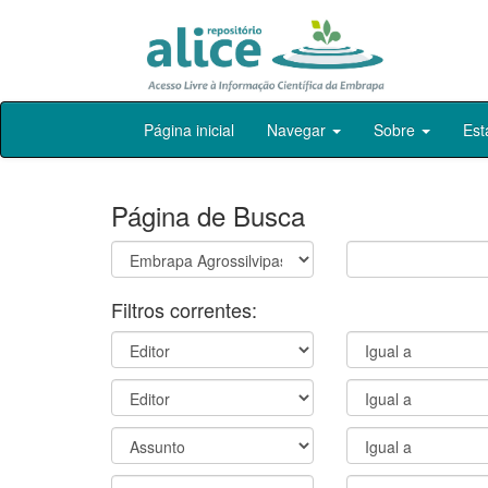
Skip
Página inicial
Navegar
Sobre
Est
navigation
Página de Busca
Filtros correntes: