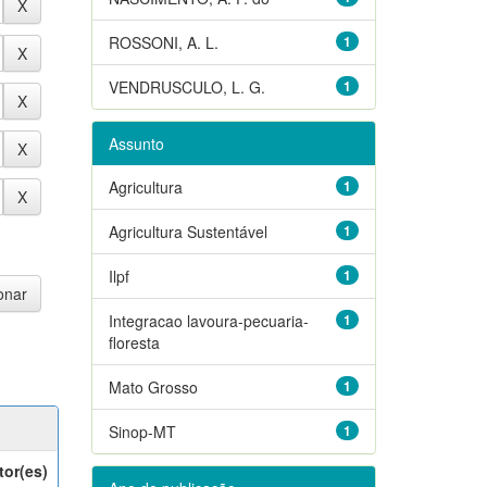
ROSSONI, A. L.
1
VENDRUSCULO, L. G.
1
Assunto
Agricultura
1
Agricultura Sustentável
1
Ilpf
1
Integracao lavoura-pecuaria-
1
floresta
Mato Grosso
1
Sinop-MT
1
tor(es)