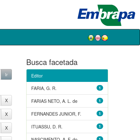
Busca facetada
Editor
FARIA, G. R.
1
FARIAS NETO, A. L. de
1
FERNANDES JUNIOR, F.
1
ITUASSU, D. R.
1
NASCIMENTO, A. F. do
1