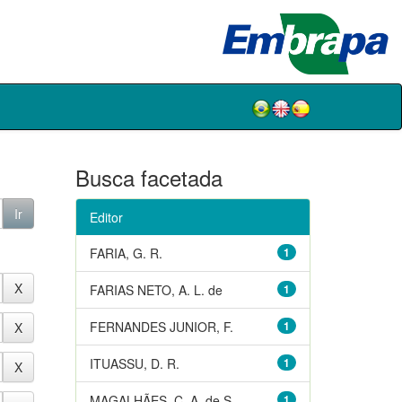
Busca facetada
Editor
FARIA, G. R.
1
FARIAS NETO, A. L. de
1
FERNANDES JUNIOR, F.
1
ITUASSU, D. R.
1
MAGALHÃES, C. A. de S.
1