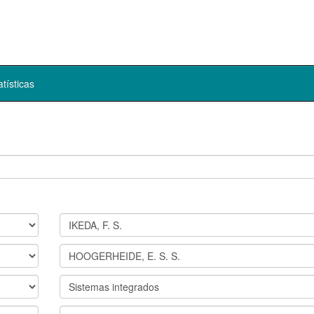
atísticas