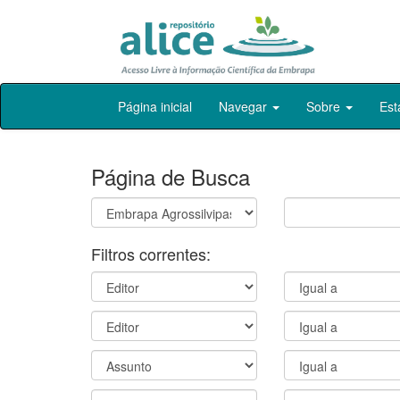
Skip
Página inicial
Navegar
Sobre
Est
navigation
Página de Busca
Filtros correntes: