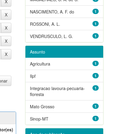
NASCIMENTO, A. F. do
1
ROSSONI, A. L.
1
VENDRUSCULO, L. G.
1
Assunto
Agricultura
1
Ilpf
1
Integracao lavoura-pecuaria-
1
floresta
Mato Grosso
1
Sinop-MT
1
tor(es)