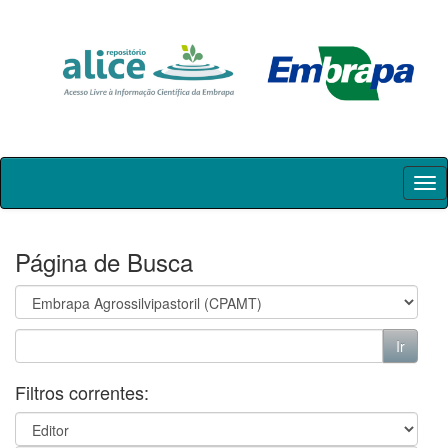
Skip
navigation
Página de Busca
Filtros correntes: