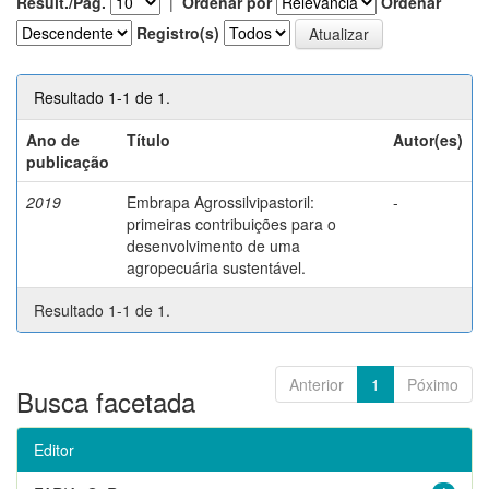
Result./Pág.
|
Ordenar por
Ordenar
Registro(s)
Resultado 1-1 de 1.
Ano de
Título
Autor(es)
publicação
2019
Embrapa Agrossilvipastoril:
-
primeiras contribuições para o
desenvolvimento de uma
agropecuária sustentável.
Resultado 1-1 de 1.
Anterior
1
Póximo
Busca facetada
Editor