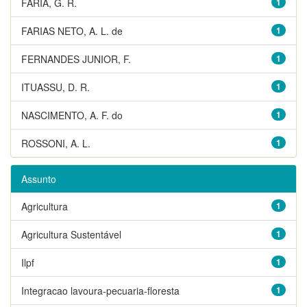
FARIA, G. R.
1
FARIAS NETO, A. L. de
1
FERNANDES JUNIOR, F.
1
ITUASSU, D. R.
1
NASCIMENTO, A. F. do
1
ROSSONI, A. L.
1
Assunto
Agricultura
1
Agricultura Sustentável
1
Ilpf
1
Integracao lavoura-pecuaria-floresta
1