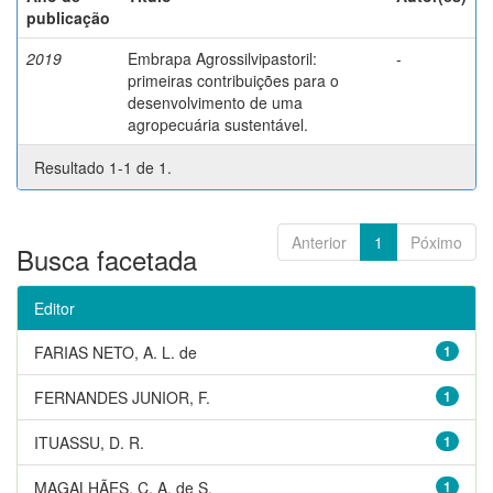
publicação
2019
Embrapa Agrossilvipastoril:
-
primeiras contribuições para o
desenvolvimento de uma
agropecuária sustentável.
Resultado 1-1 de 1.
Anterior
1
Póximo
Busca facetada
Editor
FARIAS NETO, A. L. de
1
FERNANDES JUNIOR, F.
1
ITUASSU, D. R.
1
MAGALHÃES, C. A. de S.
1