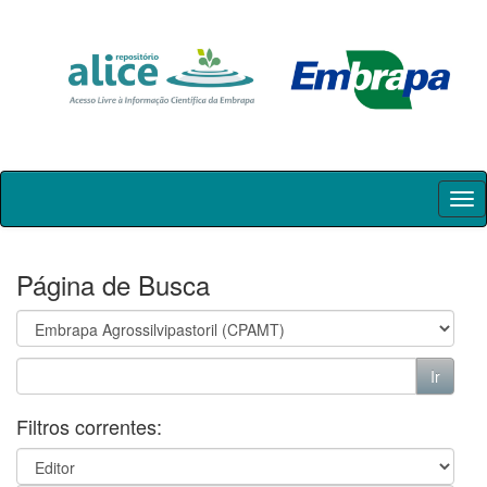
Skip
navigation
Página de Busca
Filtros correntes: