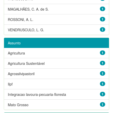
MAGALHÃES, C. A. de S.
1
ROSSONI, A. L.
1
VENDRUSCULO, L. G.
1
Assunto
Agricultura
1
Agricultura Sustentável
1
Agrossilvipastoril
1
Ilpf
1
Integracao lavoura-pecuaria-floresta
1
Mato Grosso
1