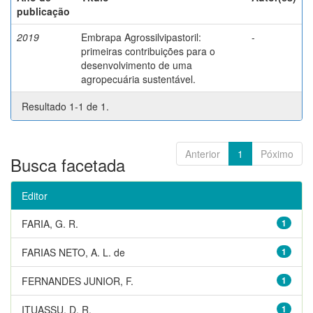
publicação
2019
Embrapa Agrossilvipastoril:
-
primeiras contribuições para o
desenvolvimento de uma
agropecuária sustentável.
Resultado 1-1 de 1.
Anterior
1
Póximo
Busca facetada
Editor
FARIA, G. R.
1
FARIAS NETO, A. L. de
1
FERNANDES JUNIOR, F.
1
ITUASSU, D. R.
1