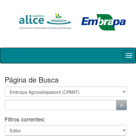
Skip
navigation
Página de Busca
Filtros correntes: