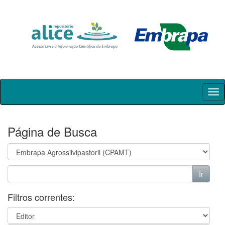
Skip
navigation
Página de Busca
Filtros correntes: