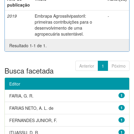
publicação
2019
Embrapa Agrossilvipastoril:
-
primeiras contribuições para o
desenvolvimento de uma
agropecuária sustentável.
Resultado 1-1 de 1.
Anterior
1
Póximo
Busca facetada
Editor
FARIA, G. R.
1
FARIAS NETO, A. L. de
1
FERNANDES JUNIOR, F.
1
ITUASSU, D. R.
1