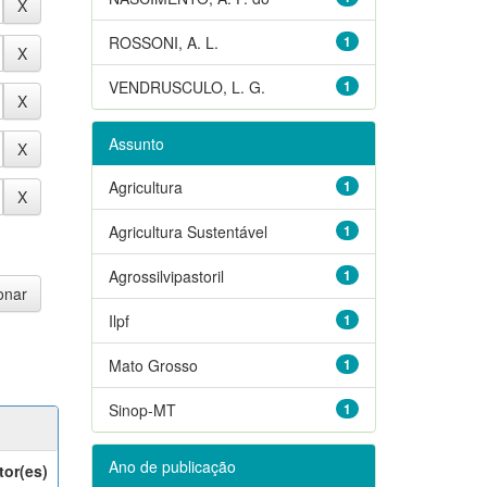
ROSSONI, A. L.
1
VENDRUSCULO, L. G.
1
Assunto
Agricultura
1
Agricultura Sustentável
1
Agrossilvipastoril
1
Ilpf
1
Mato Grosso
1
Sinop-MT
1
Ano de publicação
tor(es)