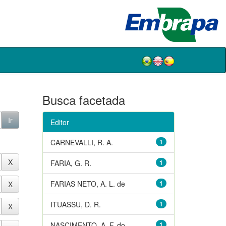
Busca facetada
Editor
CARNEVALLI, R. A.
1
FARIA, G. R.
1
FARIAS NETO, A. L. de
1
ITUASSU, D. R.
1
NASCIMENTO, A. F. do
1