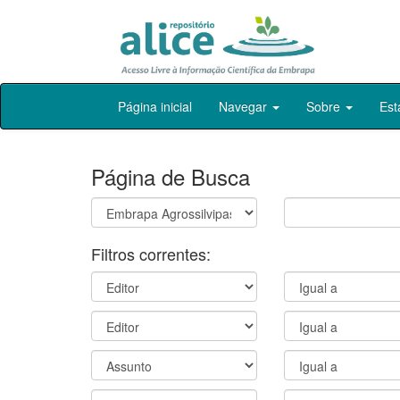
Skip
Página inicial
Navegar
Sobre
Est
navigation
Página de Busca
Filtros correntes: