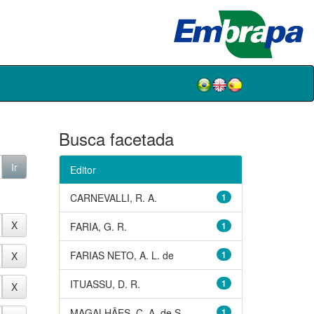
Busca facetada
Editor
CARNEVALLI, R. A.
1
FARIA, G. R.
1
FARIAS NETO, A. L. de
1
ITUASSU, D. R.
1
MAGALHÃES, C. A. de S.
1