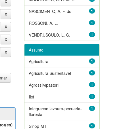
NASCIMENTO, A. F. do
1
ROSSONI, A. L.
1
VENDRUSCULO, L. G.
1
Assunto
Agricultura
1
Agricultura Sustentável
1
Agrossilvipastoril
1
Ilpf
1
Integracao lavoura-pecuaria-
1
floresta
tor(es)
Sinop-MT
1