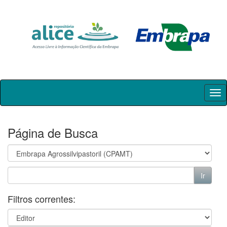
Skip
navigation
Página de Busca
Filtros correntes: