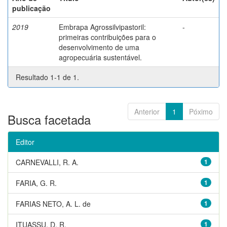
publicação
2019
Embrapa Agrossilvipastoril:
-
primeiras contribuições para o
desenvolvimento de uma
agropecuária sustentável.
Resultado 1-1 de 1.
Anterior
1
Póximo
Busca facetada
Editor
CARNEVALLI, R. A.
1
FARIA, G. R.
1
FARIAS NETO, A. L. de
1
ITUASSU, D. R.
1