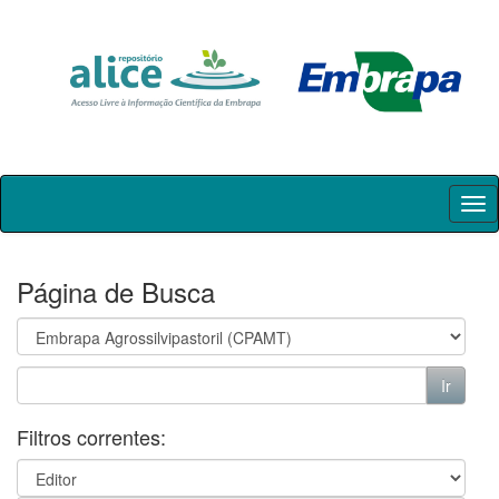
Skip
navigation
Página de Busca
Filtros correntes: