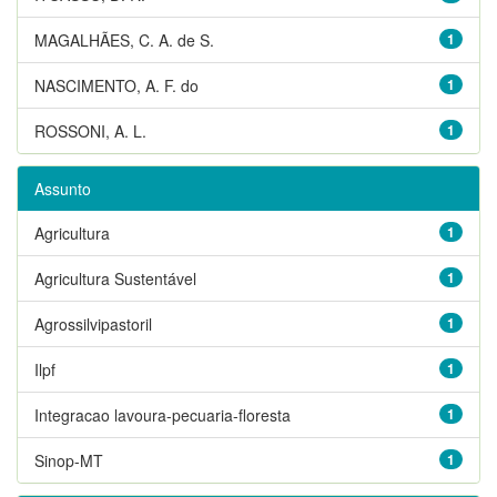
MAGALHÃES, C. A. de S.
1
NASCIMENTO, A. F. do
1
ROSSONI, A. L.
1
Assunto
Agricultura
1
Agricultura Sustentável
1
Agrossilvipastoril
1
Ilpf
1
Integracao lavoura-pecuaria-floresta
1
Sinop-MT
1