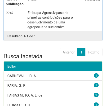
publicação
2019
Embrapa Agrossilvipastoril:
-
primeiras contribuições para o
desenvolvimento de uma
agropecuária sustentável.
Resultado 1-1 de 1.
Anterior
1
Póximo
Busca facetada
Editor
CARNEVALLI, R. A.
1
FARIA, G. R.
1
FARIAS NETO, A. L. de
1
ITUASSU, D. R.
1