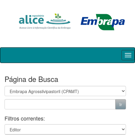
Skip
navigation
Página de Busca
Filtros correntes: