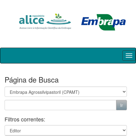
Skip
navigation
Página de Busca
Filtros correntes: