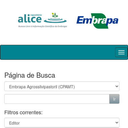
Skip
navigation
Página de Busca
Filtros correntes: