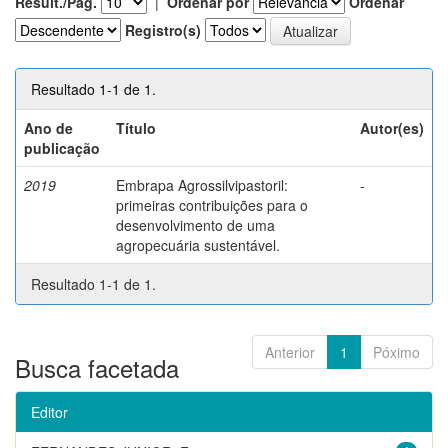
Result./Pág.
|
Ordenar por
Ordenar
Registro(s)
Resultado 1-1 de 1.
Ano de
Título
Autor(es)
publicação
2019
Embrapa Agrossilvipastoril:
-
primeiras contribuições para o
desenvolvimento de uma
agropecuária sustentável.
Resultado 1-1 de 1.
Anterior
1
Póximo
Busca facetada
Editor