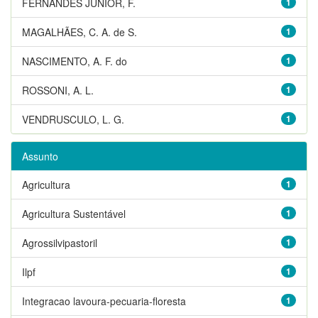
FERNANDES JUNIOR, F.
1
MAGALHÃES, C. A. de S.
1
NASCIMENTO, A. F. do
1
ROSSONI, A. L.
1
VENDRUSCULO, L. G.
1
Assunto
Agricultura
1
Agricultura Sustentável
1
Agrossilvipastoril
1
Ilpf
1
Integracao lavoura-pecuaria-floresta
1