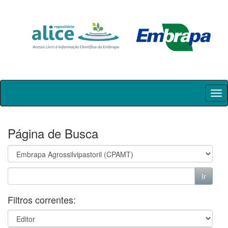
Skip
navigation
Página de Busca
Filtros correntes: