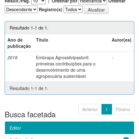
Result./Pág.
|
Ordenar por
Ordenar
Registro(s)
Resultado 1-1 de 1.
Ano de
Título
Autor(es)
publicação
2019
Embrapa Agrossilvipastoril:
-
primeiras contribuições para o
desenvolvimento de uma
agropecuária sustentável.
Resultado 1-1 de 1.
Anterior
1
Póximo
Busca facetada
Editor