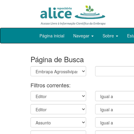
Skip
Página inicial
Navegar
Sobre
Est
navigation
Página de Busca
Filtros correntes: