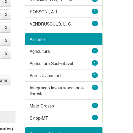
ROSSONI, A. L.
1
VENDRUSCULO, L. G.
1
Assunto
Agricultura
1
Agricultura Sustentável
1
Agrossilvipastoril
1
Integracao lavoura-pecuaria-
1
floresta
Mato Grosso
1
Sinop-MT
1
tor(es)