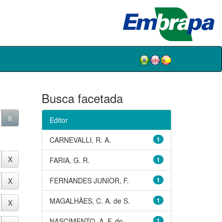
Busca facetada
Editor
CARNEVALLI, R. A.
1
FARIA, G. R.
1
FERNANDES JUNIOR, F.
1
MAGALHÃES, C. A. de S.
1
NASCIMENTO, A. F. do
1