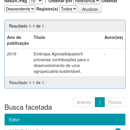
Result./Pág.
|
Ordenar por
Ordenar
Registro(s)
Resultado 1-1 de 1.
Ano de
Título
Autor(es)
publicação
2019
Embrapa Agrossilvipastoril:
-
primeiras contribuições para o
desenvolvimento de uma
agropecuária sustentável.
Resultado 1-1 de 1.
Anterior
1
Póximo
Busca facetada
Editor