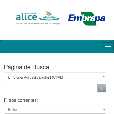
Skip
navigation
Página de Busca
Filtros correntes: