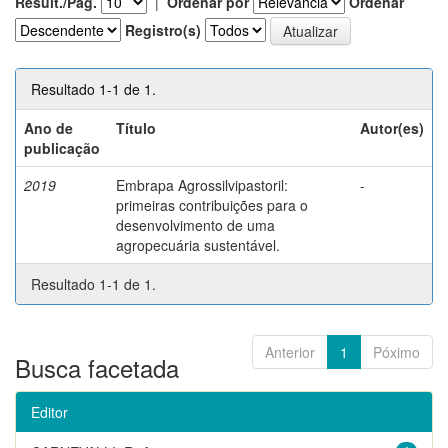
Result./Pág.
|
Ordenar por
Ordenar
Registro(s)
Resultado 1-1 de 1.
Ano de
Título
Autor(es)
publicação
2019
Embrapa Agrossilvipastoril:
-
primeiras contribuições para o
desenvolvimento de uma
agropecuária sustentável.
Resultado 1-1 de 1.
Anterior
1
Póximo
Busca facetada
Editor