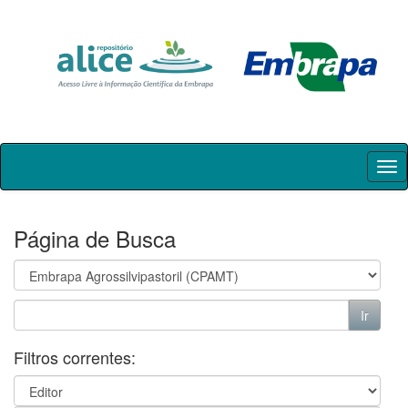
Skip
navigation
Página de Busca
Filtros correntes: