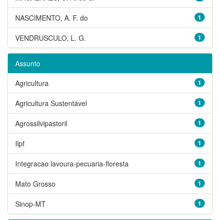
NASCIMENTO, A. F. do
1
VENDRUSCULO, L. G.
1
Assunto
Agricultura
1
Agricultura Sustentável
1
Agrossilvipastoril
1
Ilpf
1
Integracao lavoura-pecuaria-floresta
1
Mato Grosso
1
Sinop-MT
1