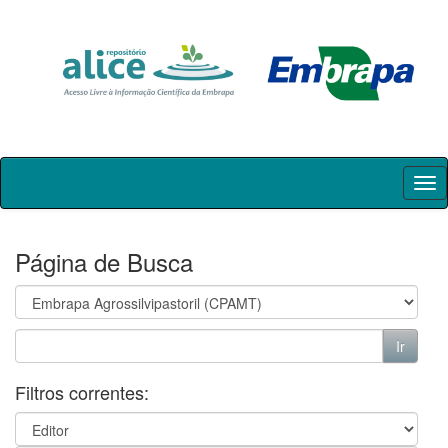
Skip
navigation
Página de Busca
Filtros correntes: