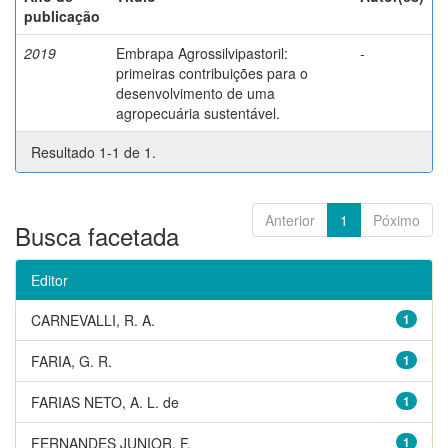
publicação
2019
Embrapa Agrossilvipastoril:
-
primeiras contribuições para o
desenvolvimento de uma
agropecuária sustentável.
Resultado 1-1 de 1.
Anterior
1
Póximo
Busca facetada
Editor
CARNEVALLI, R. A.
1
FARIA, G. R.
1
FARIAS NETO, A. L. de
1
FERNANDES JUNIOR, F.
1