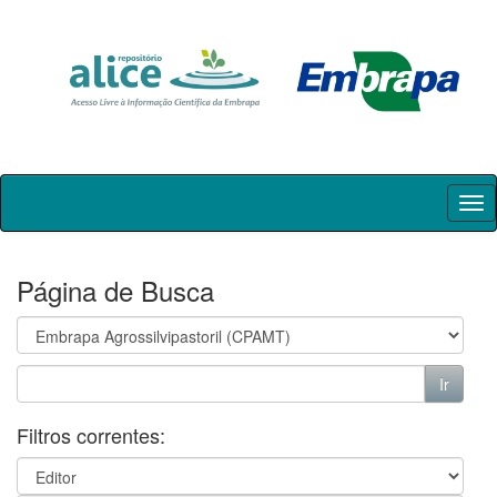
Skip
navigation
Página de Busca
Filtros correntes: