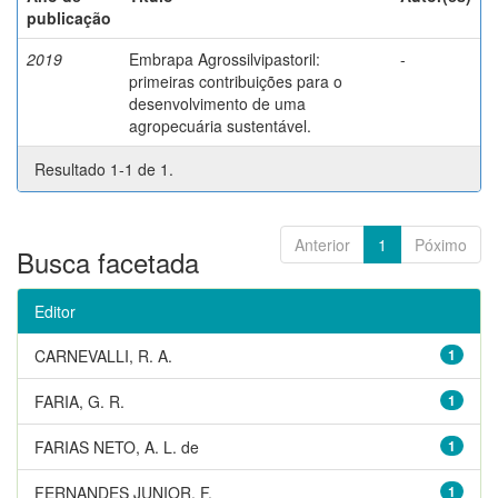
publicação
2019
Embrapa Agrossilvipastoril:
-
primeiras contribuições para o
desenvolvimento de uma
agropecuária sustentável.
Resultado 1-1 de 1.
Anterior
1
Póximo
Busca facetada
Editor
CARNEVALLI, R. A.
1
FARIA, G. R.
1
FARIAS NETO, A. L. de
1
FERNANDES JUNIOR, F.
1