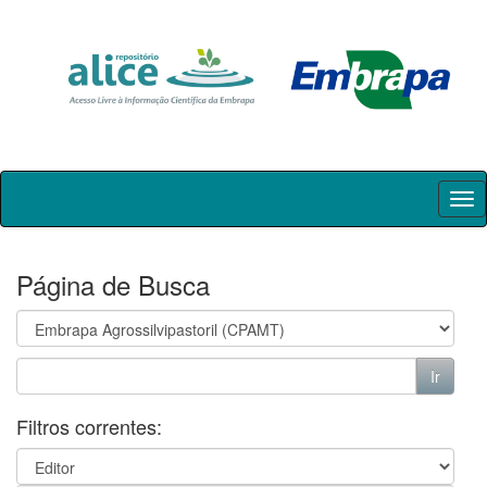
Skip
navigation
Página de Busca
Filtros correntes: