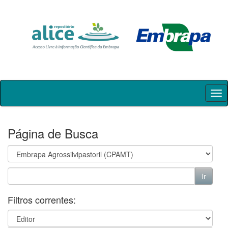
Skip
navigation
Página de Busca
Filtros correntes: