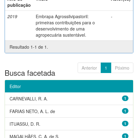
publicação
2019
Embrapa Agrossilvipastoril:
-
primeiras contribuições para o
desenvolvimento de uma
agropecuária sustentável.
Resultado 1-1 de 1.
Anterior
1
Póximo
Busca facetada
Editor
CARNEVALLI, R. A.
1
FARIAS NETO, A. L. de
1
ITUASSU, D. R.
1
MAGALHÃES, C. A. de S.
1