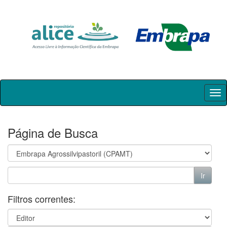
Skip
navigation
Página de Busca
Filtros correntes: