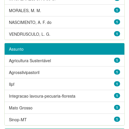
MORALES, M. M.
1
NASCIMENTO, A. F. do
1
VENDRUSCULO, L. G.
1
Assunto
Agricultura Sustentável
1
Agrossilvipastoril
1
Ilpf
1
Integracao lavoura-pecuaria-floresta
1
Mato Grosso
1
Sinop-MT
1