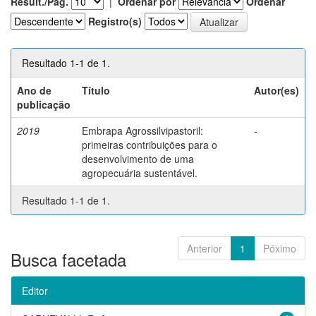
Result./Pág.
|
Ordenar por
Ordenar
Registro(s)
Resultado 1-1 de 1.
Ano de
Título
Autor(es)
publicação
2019
Embrapa Agrossilvipastoril:
-
primeiras contribuições para o
desenvolvimento de uma
agropecuária sustentável.
Resultado 1-1 de 1.
Anterior
1
Póximo
Busca facetada
Editor