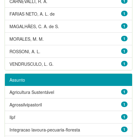
CARNEVALLI, R. A.
1
FARIAS NETO, A. L. de
1
MAGALHÃES, C. A. de S.
1
MORALES, M. M.
1
ROSSONI, A. L.
1
VENDRUSCULO, L. G.
1
Assunto
Agricultura Sustentável
1
Agrossilvipastoril
1
Ilpf
1
Integracao lavoura-pecuaria-floresta
1