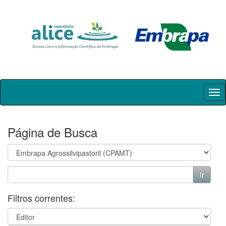
Skip
navigation
Página de Busca
Filtros correntes: