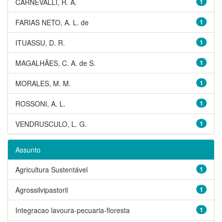
CARNEVALLI, R. A.
1
FARIAS NETO, A. L. de
1
ITUASSU, D. R.
1
MAGALHÃES, C. A. de S.
1
MORALES, M. M.
1
ROSSONI, A. L.
1
VENDRUSCULO, L. G.
1
Assunto
Agricultura Sustentável
1
Agrossilvipastoril
1
Integracao lavoura-pecuaria-floresta
1