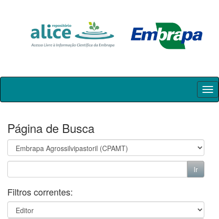
Skip
navigation
Página de Busca
Filtros correntes: