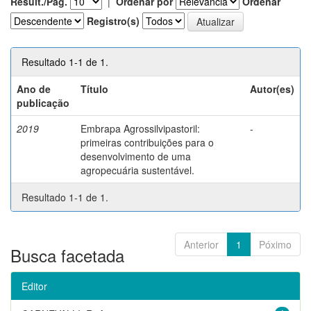
Result./Pág.
|
Ordenar por
Ordenar
Registro(s)
Resultado 1-1 de 1.
Ano de
Título
Autor(es)
publicação
2019
Embrapa Agrossilvipastoril:
-
primeiras contribuições para o
desenvolvimento de uma
agropecuária sustentável.
Resultado 1-1 de 1.
Anterior
1
Póximo
Busca facetada
Editor