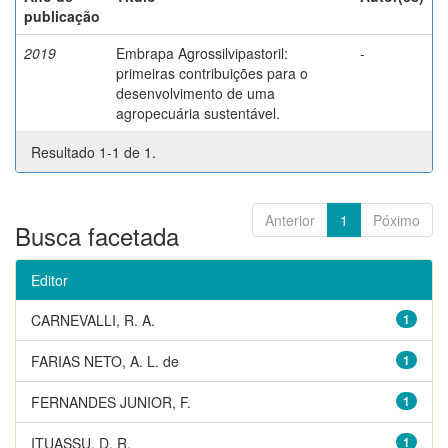
publicação
2019
Embrapa Agrossilvipastoril:
-
primeiras contribuições para o
desenvolvimento de uma
agropecuária sustentável.
Resultado 1-1 de 1.
Anterior
1
Póximo
Busca facetada
Editor
CARNEVALLI, R. A.
1
FARIAS NETO, A. L. de
1
FERNANDES JUNIOR, F.
1
ITUASSU, D. R.
1