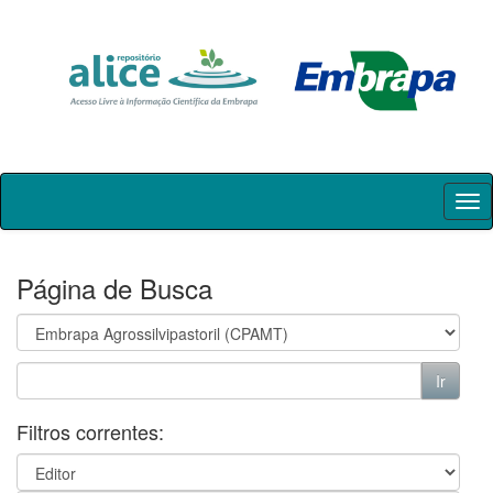
Skip
navigation
Página de Busca
Filtros correntes: