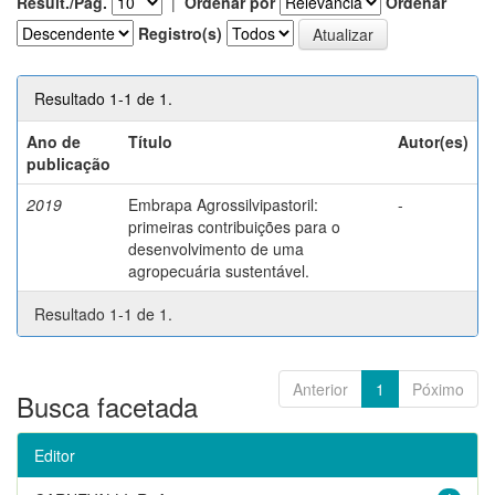
Result./Pág.
|
Ordenar por
Ordenar
Registro(s)
Resultado 1-1 de 1.
Ano de
Título
Autor(es)
publicação
2019
Embrapa Agrossilvipastoril:
-
primeiras contribuições para o
desenvolvimento de uma
agropecuária sustentável.
Resultado 1-1 de 1.
Anterior
1
Póximo
Busca facetada
Editor