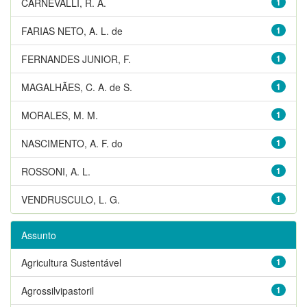
CARNEVALLI, R. A.
1
FARIAS NETO, A. L. de
1
FERNANDES JUNIOR, F.
1
MAGALHÃES, C. A. de S.
1
MORALES, M. M.
1
NASCIMENTO, A. F. do
1
ROSSONI, A. L.
1
VENDRUSCULO, L. G.
1
Assunto
Agricultura Sustentável
1
Agrossilvipastoril
1