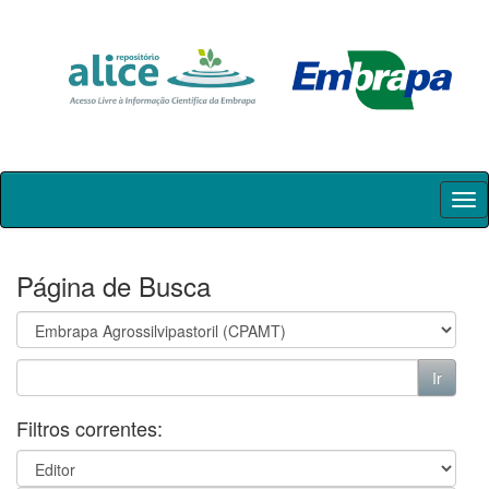
Skip
navigation
Página de Busca
Filtros correntes: