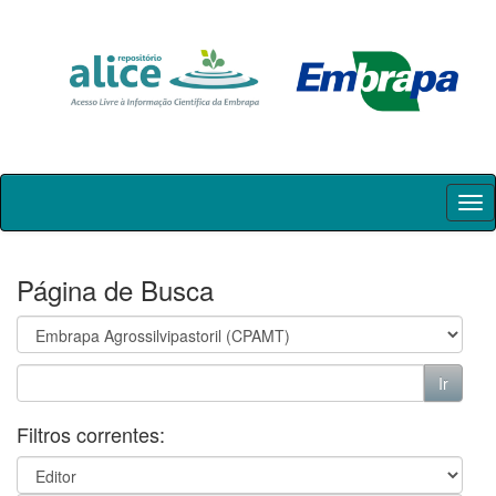
Skip
navigation
Página de Busca
Filtros correntes: