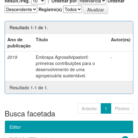
Result./Pág.
|
Ordenar por
Ordenar
Registro(s)
Resultado 1-1 de 1.
Ano de
Título
Autor(es)
publicação
2019
Embrapa Agrossilvipastoril:
-
primeiras contribuições para o
desenvolvimento de uma
agropecuária sustentável.
Resultado 1-1 de 1.
Anterior
1
Póximo
Busca facetada
Editor