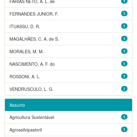
FARIAS NETO, A. L. de
1
FERNANDES JUNIOR, F.
1
ITUASSU, D. R.
1
MAGALHÃES, C. A. de S.
1
MORALES, M. M.
1
NASCIMENTO, A. F. do
1
ROSSONI, A. L.
1
VENDRUSCULO, L. G.
1
Assunto
Agricultura Sustentável
1
Agrossilvipastoril
1