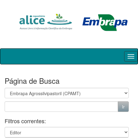
Skip
navigation
Página de Busca
Filtros correntes: