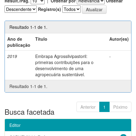
Result./Pág.
|
Ordenar por
Ordenar
Registro(s)
Resultado 1-1 de 1.
Ano de
Título
Autor(es)
publicação
2019
Embrapa Agrossilvipastoril:
-
primeiras contribuições para o
desenvolvimento de uma
agropecuária sustentável.
Resultado 1-1 de 1.
Anterior
1
Póximo
Busca facetada
Editor