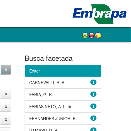
Busca facetada
Editor
CARNEVALLI, R. A.
1
FARIA, G. R.
1
FARIAS NETO, A. L. de
1
FERNANDES JUNIOR, F.
1
ITUASSU, D. R.
1