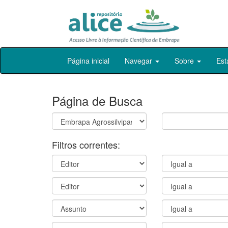
Skip
Página inicial
Navegar
Sobre
Est
navigation
Página de Busca
Filtros correntes: