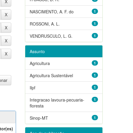
NASCIMENTO, A. F. do
1
ROSSONI, A. L.
1
VENDRUSCULO, L. G.
1
Assunto
Agricultura
1
Agricultura Sustentável
1
Ilpf
1
Integracao lavoura-pecuaria-
1
floresta
Sinop-MT
1
tor(es)