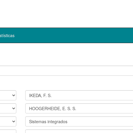
atísticas