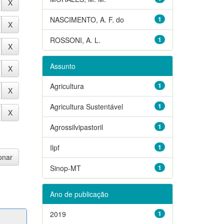
NASCIMENTO, A. F. do
1
ROSSONI, A. L.
1
Assunto
Agricultura
1
Agricultura Sustentável
1
Agrossilvipastoril
1
Ilpf
1
Sinop-MT
1
Ano de publicação
2019
1