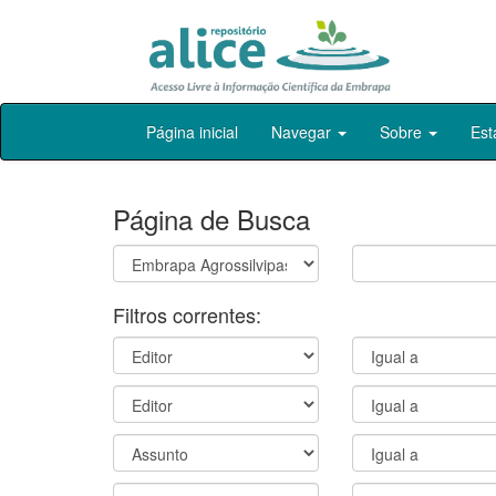
Skip
Página inicial
Navegar
Sobre
Est
navigation
Página de Busca
Filtros correntes: