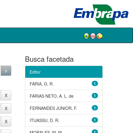
Busca facetada
Editor
FARIA, G. R.
1
FARIAS NETO, A. L. de
1
FERNANDES JUNIOR, F.
1
ITUASSU, D. R.
1
MORALES, M. M.
1