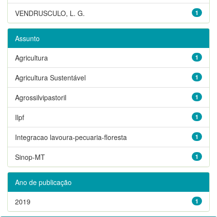
VENDRUSCULO, L. G.
1
Assunto
Agricultura
1
Agricultura Sustentável
1
Agrossilvipastoril
1
Ilpf
1
Integracao lavoura-pecuaria-floresta
1
Sinop-MT
1
Ano de publicação
2019
1