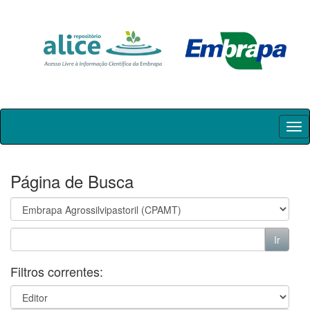
Skip
navigation
Página de Busca
Filtros correntes: