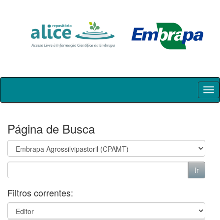
Skip
navigation
Página de Busca
Filtros correntes: