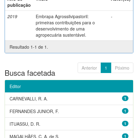
publicação
2019
Embrapa Agrossilvipastoril:
-
primeiras contribuições para o
desenvolvimento de uma
agropecuária sustentável.
Resultado 1-1 de 1.
Anterior
1
Póximo
Busca facetada
Editor
CARNEVALLI, R. A.
1
FERNANDES JUNIOR, F.
1
ITUASSU, D. R.
1
MAGALHÃES, C. A. de S.
1