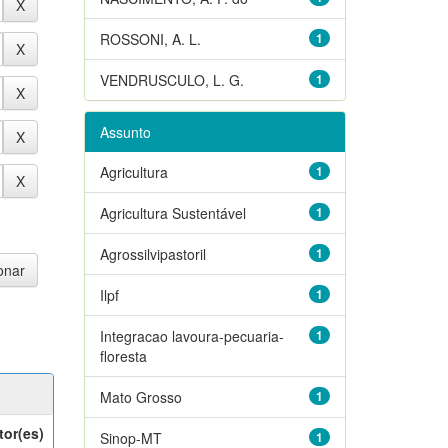
ROSSONI, A. L.
1
VENDRUSCULO, L. G.
1
Assunto
Agricultura
1
Agricultura Sustentável
1
Agrossilvipastoril
1
Ilpf
1
Integracao lavoura-pecuaria-
1
floresta
Mato Grosso
1
tor(es)
Sinop-MT
1