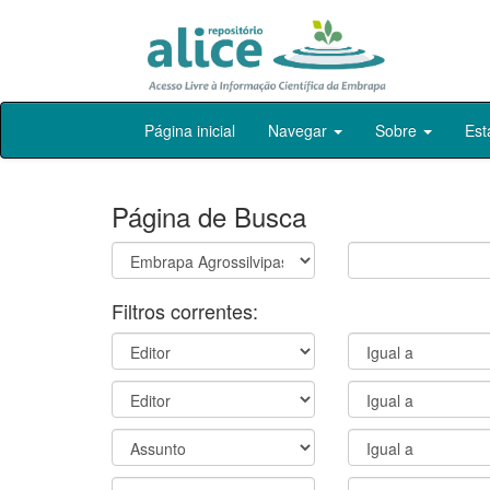
Skip
Página inicial
Navegar
Sobre
Est
navigation
Página de Busca
Filtros correntes: