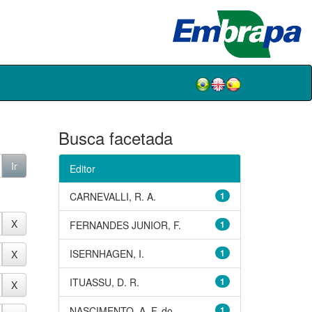
Busca facetada
Editor
CARNEVALLI, R. A.
1
FERNANDES JUNIOR, F.
1
ISERNHAGEN, I.
1
ITUASSU, D. R.
1
NASCIMENTO, A. F. do
1