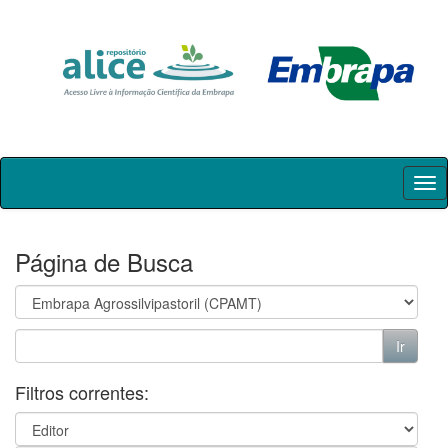
Skip
navigation
Página de Busca
Filtros correntes: