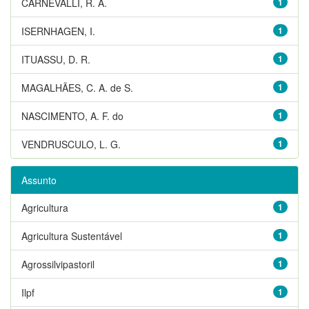
CARNEVALLI, R. A.
1
ISERNHAGEN, I.
1
ITUASSU, D. R.
1
MAGALHÃES, C. A. de S.
1
NASCIMENTO, A. F. do
1
VENDRUSCULO, L. G.
1
Assunto
Agricultura
1
Agricultura Sustentável
1
Agrossilvipastoril
1
Ilpf
1