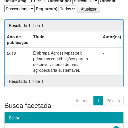
Result./Pág.
|
Ordenar por
Ordenar
Registro(s)
Resultado 1-1 de 1.
Ano de
Título
Autor(es)
publicação
2019
Embrapa Agrossilvipastoril:
-
primeiras contribuições para o
desenvolvimento de uma
agropecuária sustentável.
Resultado 1-1 de 1.
Anterior
1
Póximo
Busca facetada
Editor