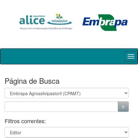
Skip
navigation
Página de Busca
Filtros correntes: