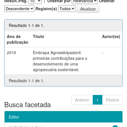
Result./Pág.
|
Ordenar por
Ordenar
Registro(s)
Resultado 1-1 de 1.
Ano de
Título
Autor(es)
publicação
2019
Embrapa Agrossilvipastoril:
-
primeiras contribuições para o
desenvolvimento de uma
agropecuária sustentável.
Resultado 1-1 de 1.
Anterior
1
Póximo
Busca facetada
Editor