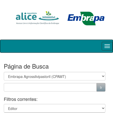
Skip
navigation
Página de Busca
Filtros correntes: