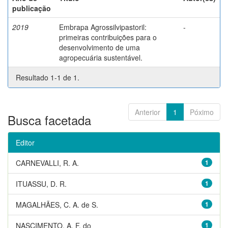
publicação
2019
Embrapa Agrossilvipastoril:
-
primeiras contribuições para o
desenvolvimento de uma
agropecuária sustentável.
Resultado 1-1 de 1.
Anterior
1
Póximo
Busca facetada
Editor
CARNEVALLI, R. A.
1
ITUASSU, D. R.
1
MAGALHÃES, C. A. de S.
1
NASCIMENTO, A. F. do
1