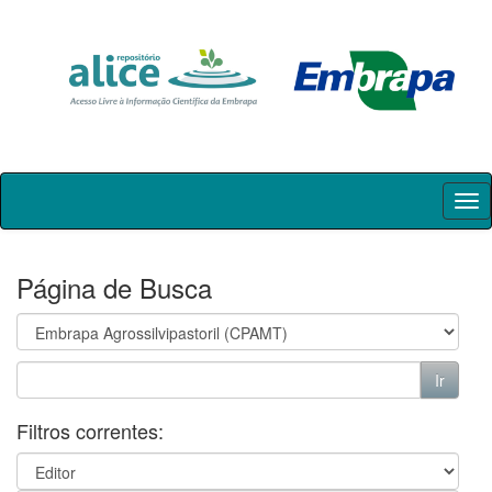
Skip
navigation
Página de Busca
Filtros correntes: