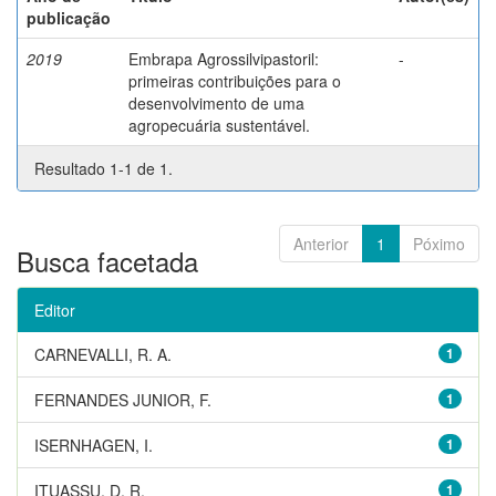
publicação
2019
Embrapa Agrossilvipastoril:
-
primeiras contribuições para o
desenvolvimento de uma
agropecuária sustentável.
Resultado 1-1 de 1.
Anterior
1
Póximo
Busca facetada
Editor
CARNEVALLI, R. A.
1
FERNANDES JUNIOR, F.
1
ISERNHAGEN, I.
1
ITUASSU, D. R.
1