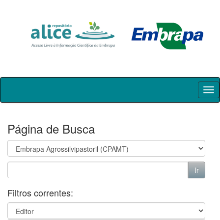
Skip
navigation
Página de Busca
Filtros correntes: