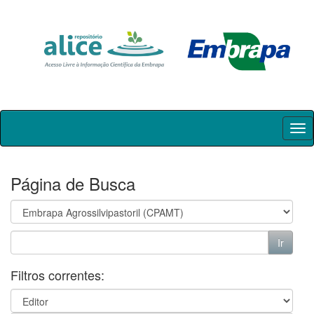
Skip
navigation
Página de Busca
Filtros correntes: