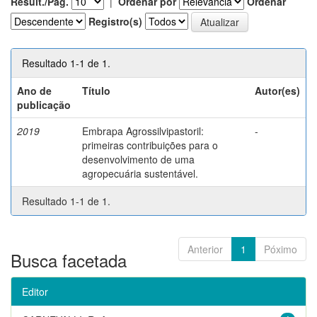
Result./Pág.
|
Ordenar por
Ordenar
Registro(s)
Resultado 1-1 de 1.
Ano de
Título
Autor(es)
publicação
2019
Embrapa Agrossilvipastoril:
-
primeiras contribuições para o
desenvolvimento de uma
agropecuária sustentável.
Resultado 1-1 de 1.
Anterior
1
Póximo
Busca facetada
Editor