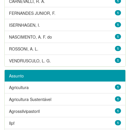
CARNEVALLI, R. A.
1
FERNANDES JUNIOR, F.
1
ISERNHAGEN, I.
1
NASCIMENTO, A. F. do
1
ROSSONI, A. L.
1
VENDRUSCULO, L. G.
1
Assunto
Agricultura
1
Agricultura Sustentável
1
Agrossilvipastoril
1
Ilpf
1