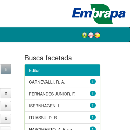
Busca facetada
Editor
CARNEVALLI, R. A.
1
FERNANDES JUNIOR, F.
1
ISERNHAGEN, I.
1
ITUASSU, D. R.
1
NASCIMENTO, A. F. do
1