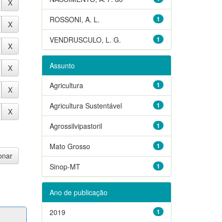
ROSSONI, A. L.
1
VENDRUSCULO, L. G.
1
Assunto
Agricultura
1
Agricultura Sustentável
1
Agrossilvipastoril
1
Mato Grosso
1
Sinop-MT
1
Ano de publicação
2019
1