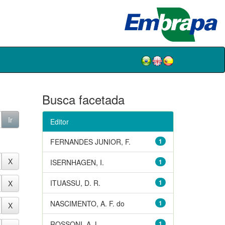
Busca facetada
Editor
FERNANDES JUNIOR, F.
1
ISERNHAGEN, I.
1
ITUASSU, D. R.
1
NASCIMENTO, A. F. do
1
ROSSONI, A. L.
1