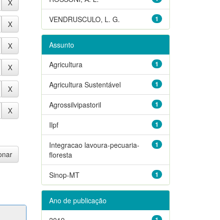
VENDRUSCULO, L. G.
1
Assunto
Agricultura
1
Agricultura Sustentável
1
Agrossilvipastoril
1
Ilpf
1
Integracao lavoura-pecuaria-
1
floresta
Sinop-MT
1
Ano de publicação
2019
1