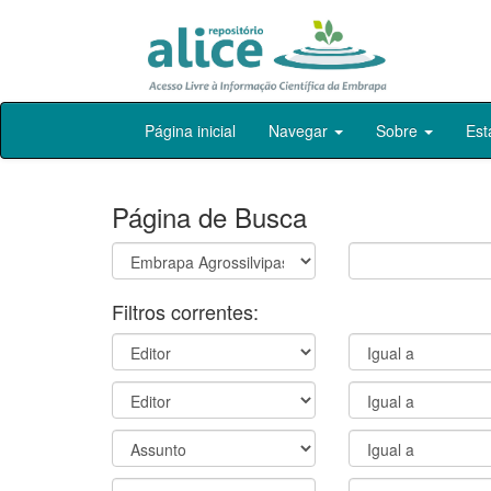
Skip
Página inicial
Navegar
Sobre
Est
navigation
Página de Busca
Filtros correntes: