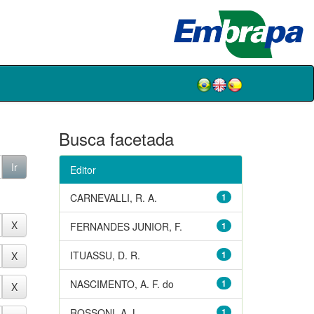
Busca facetada
Editor
CARNEVALLI, R. A.
1
FERNANDES JUNIOR, F.
1
ITUASSU, D. R.
1
NASCIMENTO, A. F. do
1
ROSSONI, A. L.
1