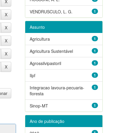
VENDRUSCULO, L. G.
1
Assunto
Agricultura
1
Agricultura Sustentável
1
Agrossilvipastoril
1
Ilpf
1
Integracao lavoura-pecuaria-
1
floresta
Sinop-MT
1
Ano de publicação
2019
1