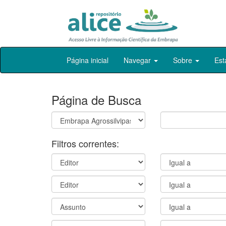
Skip
Página inicial
Navegar
Sobre
Est
navigation
Página de Busca
Filtros correntes: