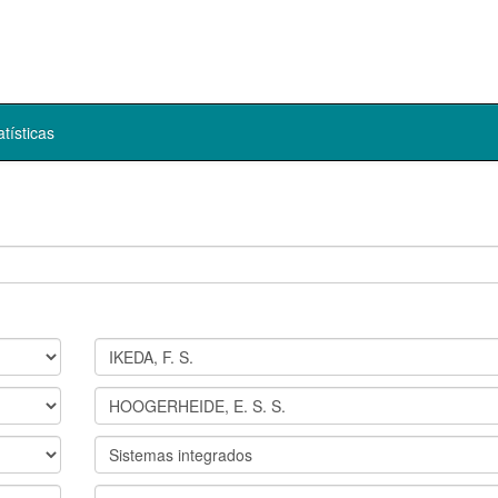
atísticas