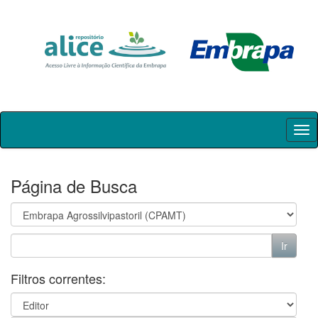
Skip
navigation
Página de Busca
Filtros correntes: