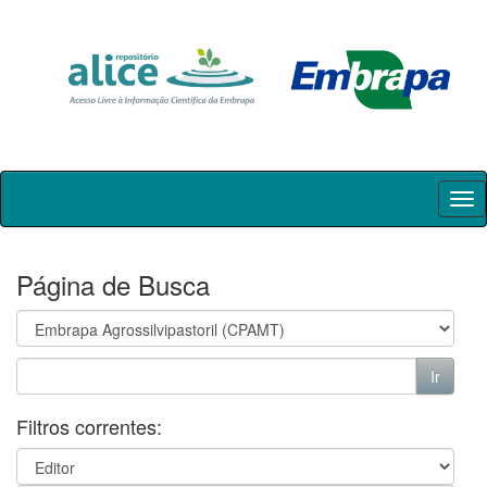
Skip
navigation
Página de Busca
Filtros correntes: