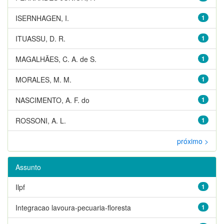
ISERNHAGEN, I.
1
ITUASSU, D. R.
1
MAGALHÃES, C. A. de S.
1
MORALES, M. M.
1
NASCIMENTO, A. F. do
1
ROSSONI, A. L.
1
próximo >
Assunto
Ilpf
1
Integracao lavoura-pecuaria-floresta
1