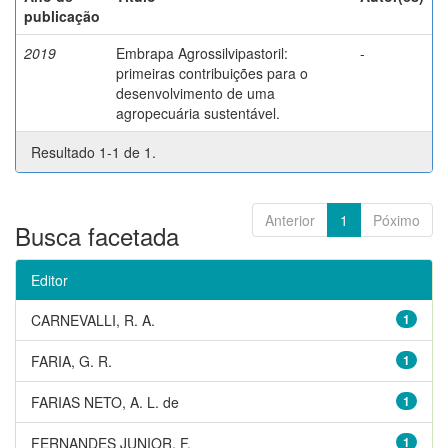
publicação
2019
Embrapa Agrossilvipastoril:
-
primeiras contribuições para o
desenvolvimento de uma
agropecuária sustentável.
Resultado 1-1 de 1.
Anterior
1
Póximo
Busca facetada
Editor
CARNEVALLI, R. A.
1
FARIA, G. R.
1
FARIAS NETO, A. L. de
1
FERNANDES JUNIOR, F.
1