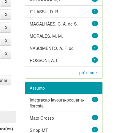
ITUASSU, D. R.
1
MAGALHÃES, C. A. de S.
1
MORALES, M. M.
1
NASCIMENTO, A. F. do
1
ROSSONI, A. L.
1
próximo >
Assunto
Integracao lavoura-pecuaria-
1
floresta
Mato Grosso
1
tor(es)
Sinop-MT
1