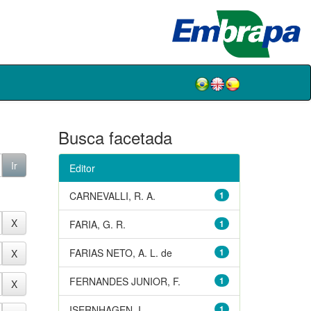
Busca facetada
Editor
CARNEVALLI, R. A.
1
FARIA, G. R.
1
FARIAS NETO, A. L. de
1
FERNANDES JUNIOR, F.
1
ISERNHAGEN, I.
1