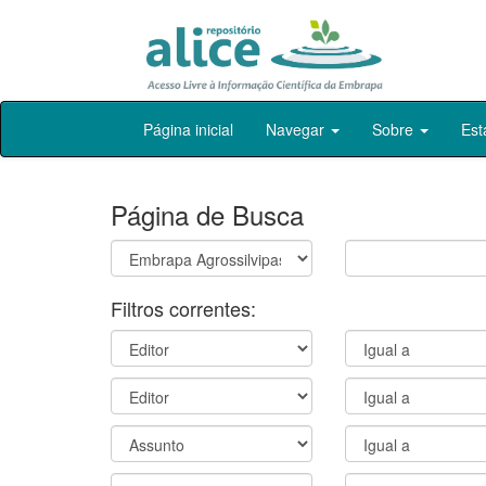
Skip
Página inicial
Navegar
Sobre
Est
navigation
Página de Busca
Filtros correntes: